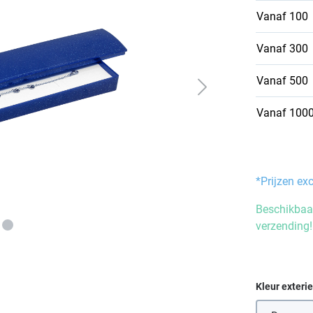
Vanaf
100
Vanaf
300
Vanaf
500
Vanaf
100
*Prijzen ex
Beschikbaar
verzending!
Selecteer
Kleur exteri