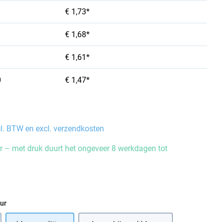
€ 1,73*
€ 1,68*
€ 1,61*
0
€ 1,47*
cl. BTW en excl. verzendkosten
 – met druk duurt het ongeveer 8 werkdagen tot
eur