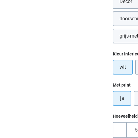
Decor
(Deze 
doorsch
grijs-met
(D
Selecteer
Kleur interie
wit
Selecteer
Met print
ja
Hoeveelheid