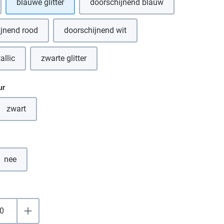
blauwe glitter
doorschijnend blauw
optie is momenteel niet beschikbaar.)
ijnend rood
doorschijnend wit
allic
zwarte glitter
eze optie is momenteel niet beschikbaar.)
(Deze optie is momenteel niet beschikbaar.)
ur
zwart
(Deze optie is momenteel niet beschikbaar.)
nee