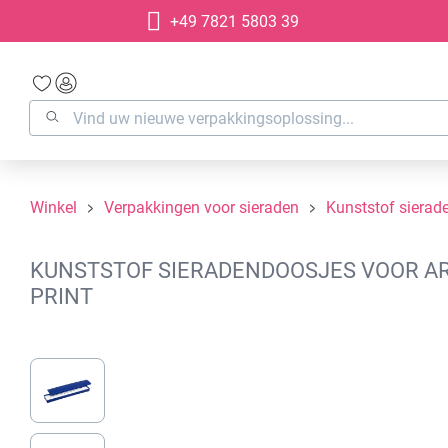
+49 7821 5803 39
oekopdracht
Ga naar de hoofdnavigatie
Winkel
Verpakkingen voor sieraden
Kunststof sierad
KUNSTSTOF SIERADENDOOSJES VOOR ARM
PRINT
Afbeeldingengalerij overslaan