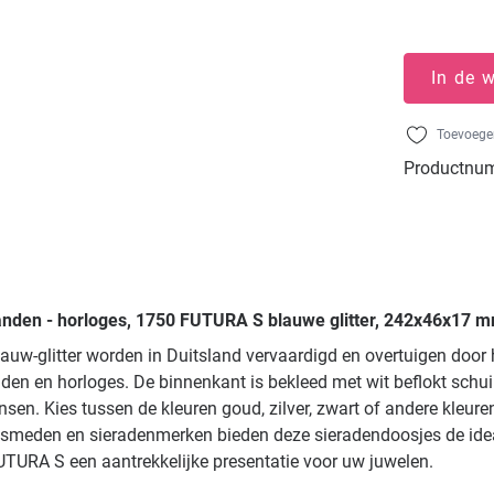
In de 
Toevoegen
Productnu
nden - horloges, 1750 FUTURA S blauwe glitter, 242x46x17 mm
uw-glitter worden in Duitsland vervaardigd en overtuigen door
n en horloges. De binnenkant is bekleed met wit beflokt schui
sen. Kies tussen de kleuren goud, zilver, zwart of andere kleure
oudsmeden en sieradenmerken bieden deze sieradendoosjes de i
UTURA S een aantrekkelijke presentatie voor uw juwelen.