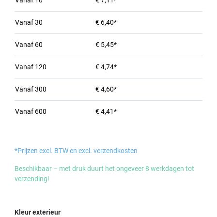
Vanaf
10
€ 7,11*
Vanaf
30
€ 6,40*
Vanaf
60
€ 5,45*
Vanaf
120
€ 4,74*
Vanaf
300
€ 4,60*
Vanaf
600
€ 4,41*
*Prijzen excl. BTW en excl. verzendkosten
Beschikbaar – met druk duurt het ongeveer 8 werkdagen tot
verzending!
Selecteer
Kleur exterieur