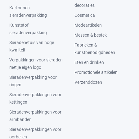
decoraties
Kartonnen
sieradenverpakking
Cosmetica
Kunststof
Modeartikelen
sieradenverpakking
Messen & bestek
Sieradenetuis van hoge
Fabrieken &
kwaliteit
kunstbenodigdheden
Verpakkingen voor sieraden
Eten en drinken
met je eigen logo
Promotionele artikelen
Sieradenverpakking voor
Verzenddozen
ringen
Sieradenverpakkingen voor
kettingen
Sieradenverpakkingen voor
armbanden
Sieradenverpakkingen voor
oorbellen