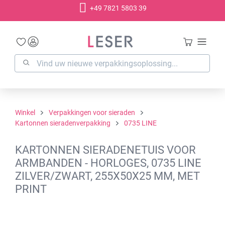
+49 7821 5803 39
hoofdinhoud
Winkel
Verpakkingen voor sieraden
Kartonnen sieradenverpakking
0735 LINE
KARTONNEN SIERADENETUIS VOOR
ARMBANDEN - HORLOGES, 0735 LINE
ZILVER/ZWART, 255X50X25 MM, MET
PRINT
Afbeeldingengalerij overslaan