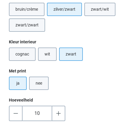
bruin/crème
zilver/zwart
zwart/wit
(Deze optie is momenteel niet beschikbaar.)
(Deze optie is momen
zwart/zwart
Selecteer
Kleur interieur
cognac
wit
zwart
(Deze optie is momenteel niet beschikbaar.)
(Deze optie is momenteel niet beschikbaar.)
Selecteer
Met print
ja
nee
Hoeveelheid