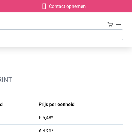
Contact opnemen
RINT
id
Prijs per eenheid
€ 5,48*
€ 4,20*