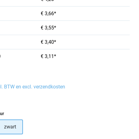
€ 3,66*
€ 3,55*
€ 3,40*
0
€ 3,11*
cl. BTW en excl. verzendkosten
eur
zwart
tie is momenteel niet beschikbaar.)