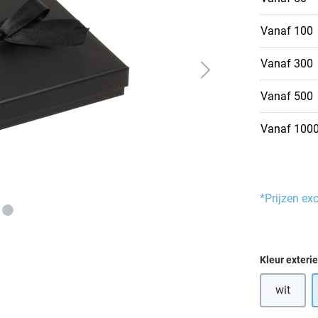
Vanaf
100
Vanaf
300
Vanaf
500
Vanaf
100
*Prijzen ex
Selecteer
Kleur exteri
wit
(Deze op