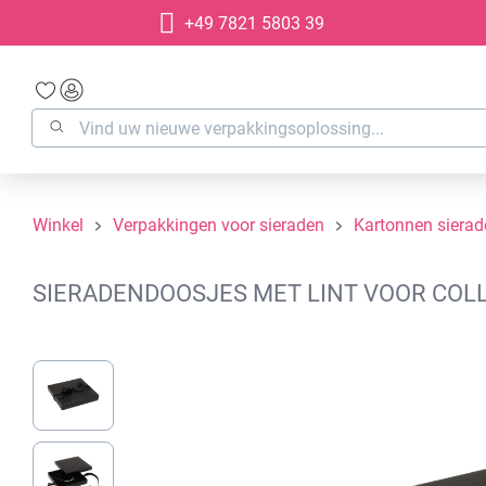
+49 7821 5803 39
oekopdracht
Ga naar de hoofdnavigatie
Winkel
Verpakkingen voor sieraden
Kartonnen siera
SIERADENDOOSJES MET LINT VOOR COLLI
Afbeeldingengalerij overslaan