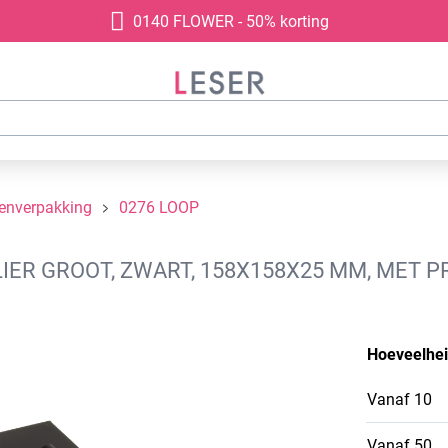
0140 FLOWER - 50% korting
denverpakking
0276 LOOP
ER GROOT, ZWART, 158X158X25 MM, MET P
Hoeveelhe
Vanaf
10
Vanaf
50