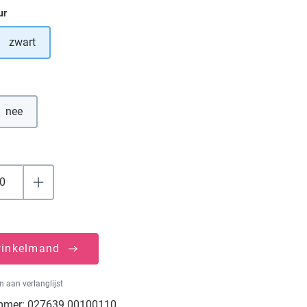
ur
zwart
tie is momenteel niet beschikbaar.)
nee
winkelmand
 aan verlanglijst
mmer:
027639.00100110