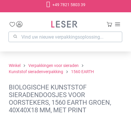
+49 7821 5803 39
hoofdinhoud
Winkel
Verpakkingen voor sieraden
Kunststof sieradenverpakking
1560 EARTH
BIOLOGISCHE KUNSTSTOF
SIERADENDOOSJES VOOR
OORSTEKERS, 1560 EARTH GROEN,
40X40X18 MM, MET PRINT
Afbeeldingengalerij overslaan