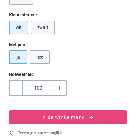
(Deze optie is momenteel niet beschikbaar.)
Selecteer
Kleur interieur
wit
zwart
(Deze optie is momenteel niet beschikbaar.)
Selecteer
Met print
ja
nee
Hoeveelheid
In de winkelmand
Toevoegen aan verlanglijst