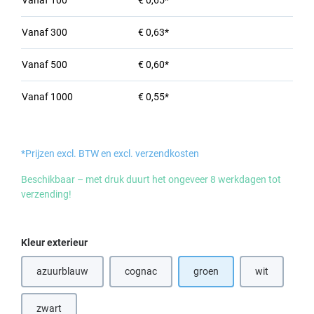
Vanaf
100
€ 0,65*
Vanaf
300
€ 0,63*
Vanaf
500
€ 0,60*
Vanaf
1000
€ 0,55*
*Prijzen excl. BTW en excl. verzendkosten
Beschikbaar – met druk duurt het ongeveer 8 werkdagen tot
verzending!
Selecteer
Kleur exterieur
azuurblauw
cognac
groen
wit
(Deze optie is momenteel niet beschikbaar.)
zwart