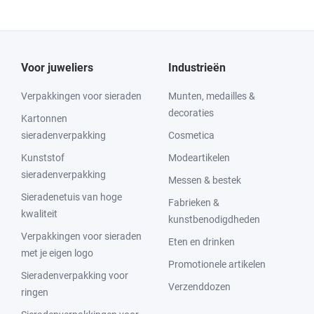
Voor juweliers
Industrieën
Verpakkingen voor sieraden
Munten, medailles &
decoraties
Kartonnen
sieradenverpakking
Cosmetica
Kunststof
Modeartikelen
sieradenverpakking
Messen & bestek
Sieradenetuis van hoge
Fabrieken &
kwaliteit
kunstbenodigdheden
Verpakkingen voor sieraden
Eten en drinken
met je eigen logo
Promotionele artikelen
Sieradenverpakking voor
Verzenddozen
ringen