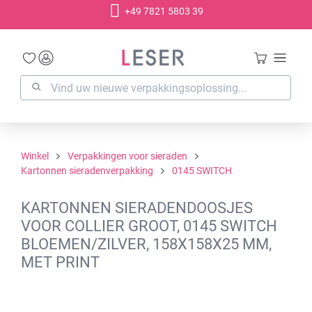
+49 7821 5803 39
hoofdinhoud
Winkel
Verpakkingen voor sieraden
Kartonnen sieradenverpakking
0145 SWITCH
KARTONNEN SIERADENDOOSJES
VOOR COLLIER GROOT, 0145 SWITCH
BLOEMEN/ZILVER, 158X158X25 MM,
MET PRINT
Afbeeldingengalerij overslaan