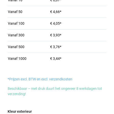
Vanaf
10
€ 6,07*
Vanaf
50
€ 4,66*
Vanaf
100
€ 4,05*
Vanaf
300
€ 3,93*
Vanaf
500
€ 3,76*
Vanaf
1000
€ 3,44*
*Prijzen excl. BTW en excl. verzendkosten
Beschikbaar – met druk duurt het ongeveer 8 werkdagen tot
verzending!
Selecteer
Kleur exterieur