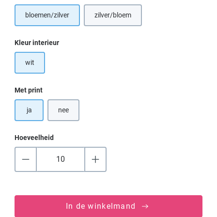
bloemen/zilver
zilver/bloem
Selecteer
Kleur interieur
wit
Selecteer
Met print
ja
nee
Hoeveelheid
In de winkelmand