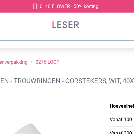
0140 FLOWER - 50% korting
denverpakking
0276 LOOP
N - TROUWRINGEN - OORSTEKERS, WIT, 40
Hoeveelhe
Vanaf
100
Vanaf
300