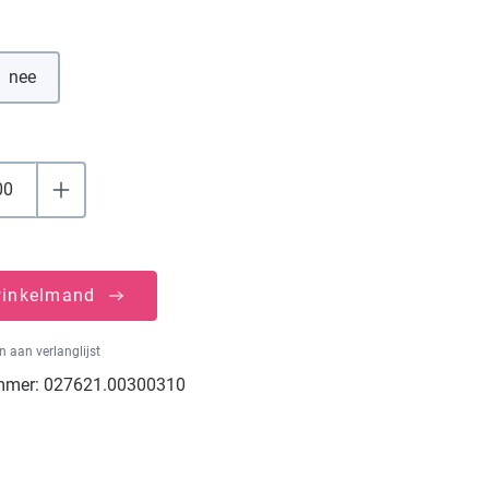
nee
winkelmand
 aan verlanglijst
mmer:
027621.00300310