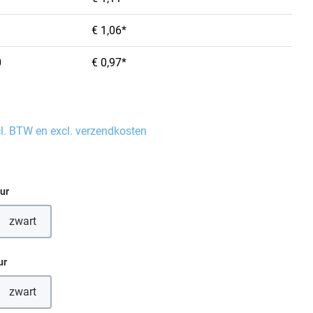
€ 1,06*
0
€ 0,97*
cl. BTW en excl. verzendkosten
eur
zwart
(Deze optie is momenteel niet beschikbaar.)
ur
zwart
(Deze optie is momenteel niet beschikbaar.)