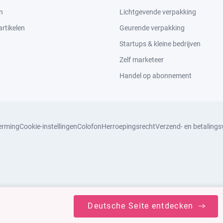
n
Lichtgevende verpakking
rtikelen
Geurende verpakking
Startups & kleine bedrijven
Zelf marketeer
Handel op abonnement
erming
Cookie-instellingen
Colofon
Herroepingsrecht
Verzend- en betaling
Deutsche Seite entdecken