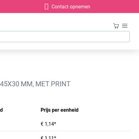
Contact opnemen
X45X30 MM, MET PRINT
id
Prijs per eenheid
€ 1,14*
€ 1,11*