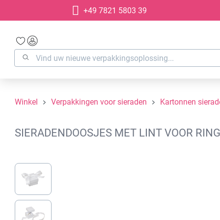
+49 7821 5803 39
oekopdracht
Ga naar de hoofdnavigatie
Winkel
Verpakkingen voor sieraden
Kartonnen siera
SIERADENDOOSJES MET LINT VOOR RINGE
Afbeeldingengalerij overslaan