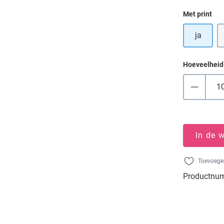
Selecteer
Met print
ja
Hoeveelheid
In de 
Toevoegen
Productnu