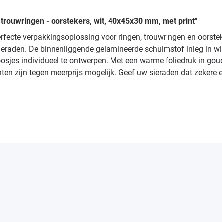
 trouwringen - oorstekers, wit, 40x45x30 mm, met print"
erfecte verpakkingsoplossing voor ringen, trouwringen en oorst
aden. De binnenliggende gelamineerde schuimstof inleg in wit z
jes individueel te ontwerpen. Met een warme foliedruk in goud, 
n zijn tegen meerprijs mogelijk. Geef uw sieraden dat zekere ext