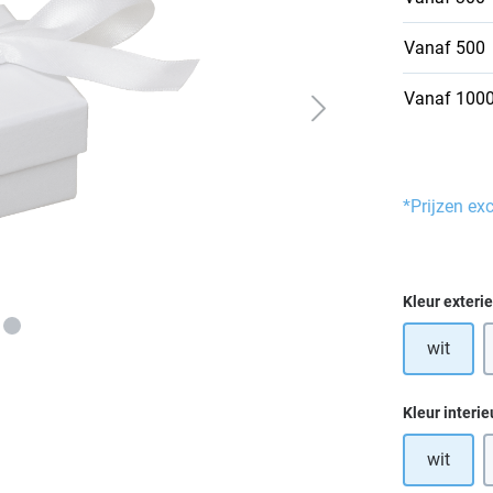
Vanaf
500
Vanaf
100
*Prijzen ex
Selecteer
Kleur exteri
wit
Selecteer
Kleur interie
wit