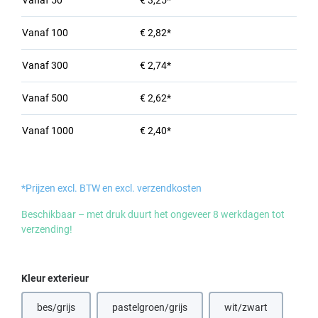
Vanaf
50
€ 3,25*
Vanaf
100
€ 2,82*
Vanaf
300
€ 2,74*
Vanaf
500
€ 2,62*
Vanaf
1000
€ 2,40*
*Prijzen excl. BTW en excl. verzendkosten
Beschikbaar – met druk duurt het ongeveer 8 werkdagen tot
verzending!
Selecteer
Kleur exterieur
bes/grijs
pastelgroen/grijs
wit/zwart
(Deze optie is momenteel niet beschikbaar.)
(Deze optie is momenteel niet beschikbaar.)
(Deze optie is mom