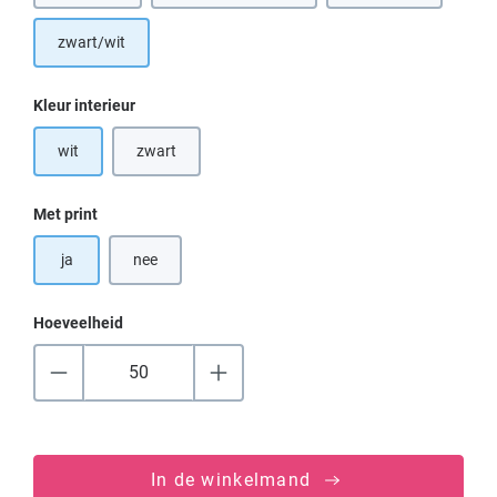
zwart/wit
Selecteer
Kleur interieur
wit
zwart
(Deze optie is momenteel niet beschikbaar.)
Selecteer
Met print
ja
nee
Hoeveelheid
In de winkelmand