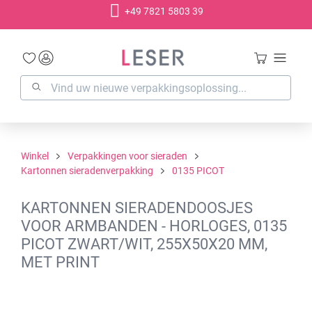
+49 7821 5803 39
hoofdinhoud
Winkel
Verpakkingen voor sieraden
Kartonnen sieradenverpakking
0135 PICOT
KARTONNEN SIERADENDOOSJES
VOOR ARMBANDEN - HORLOGES, 0135
PICOT ZWART/WIT, 255X50X20 MM,
MET PRINT
Afbeeldingengalerij overslaan