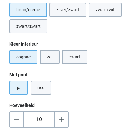
bruin/crème
zilver/zwart
zwart/wit
(Deze optie is momenteel niet beschikbaar.
(Deze optie is momen
zwart/zwart
(Deze optie is momenteel niet beschikbaar.)
Selecteer
Kleur interieur
cognac
wit
zwart
(Deze optie is momenteel niet beschikbaar.)
(Deze optie is momenteel niet beschikb
Selecteer
Met print
ja
nee
Hoeveelheid