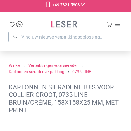
+49 7821 5803 39
hoofdinhoud
Winkel
Verpakkingen voor sieraden
Kartonnen sieradenverpakking
0735 LINE
KARTONNEN SIERADENETUIS VOOR
COLLIER GROOT, 0735 LINE
BRUIN/CRÈME, 158X158X25 MM, MET
PRINT
Afbeeldingengalerij overslaan