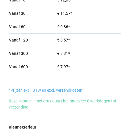
Vanaf
10
€ 12,85*
Vanaf
30
€ 11,57*
Vanaf
60
€ 9,86*
Vanaf
120
€ 8,57*
Vanaf
300
€ 8,31*
Vanaf
600
€ 7,97*
*Prijzen excl. BTW en excl. verzendkosten
Beschikbaar – met druk duurt het ongeveer 8 werkdagen tot
verzending!
Selecteer
Kleur exterieur