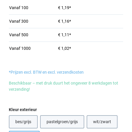
Vanaf
100
€ 1,19*
Vanaf
300
€ 1,16*
Vanaf
500
€ 1,11*
Vanaf
1000
€ 1,02*
*Prijzen excl. BTW en excl. verzendkosten
Beschikbaar – met druk duurt het ongeveer 8 werkdagen tot
verzending!
Selecteer
Kleur exterieur
bes/grijs
pastelgroen/grijs
wit/zwart
(Deze optie is momenteel niet beschikbaar.)
(Deze optie is momenteel niet beschikbaar.)
(Deze optie is mom