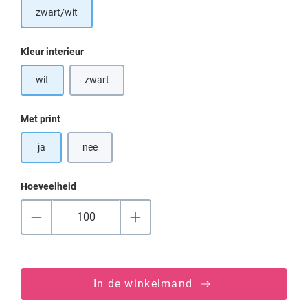
zwart/wit
Selecteer
Kleur interieur
wit
zwart
(Deze optie is momenteel niet beschikbaar.)
Selecteer
Met print
ja
nee
Hoeveelheid
In de winkelmand