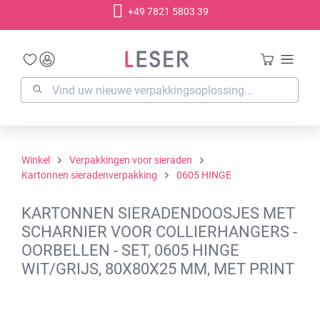
+49 7821 5803 39
hoofdinhoud
Winkel
Verpakkingen voor sieraden
Kartonnen sieradenverpakking
0605 HINGE
KARTONNEN SIERADENDOOSJES MET
SCHARNIER VOOR COLLIERHANGERS -
OORBELLEN - SET, 0605 HINGE
WIT/GRIJS, 80X80X25 MM, MET PRINT
Afbeeldingengalerij overslaan