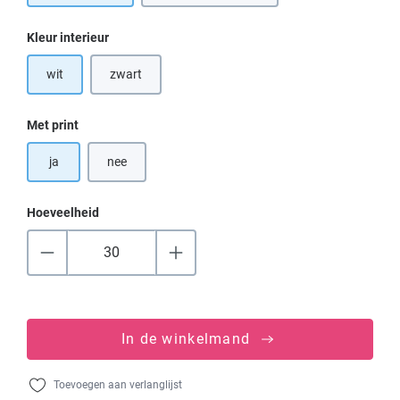
Selecteer
Kleur interieur
wit
zwart
(Deze optie is momenteel niet beschikbaar.)
Selecteer
Met print
ja
nee
Hoeveelheid
In de winkelmand
Toevoegen aan verlanglijst