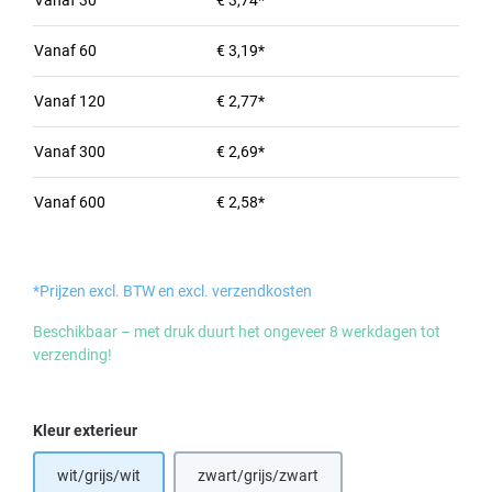
Vanaf
30
€ 3,74*
Vanaf
60
€ 3,19*
Vanaf
120
€ 2,77*
Vanaf
300
€ 2,69*
Vanaf
600
€ 2,58*
*Prijzen excl. BTW en excl. verzendkosten
Beschikbaar – met druk duurt het ongeveer 8 werkdagen tot
verzending!
Selecteer
Kleur exterieur
wit/grijs/wit
zwart/grijs/zwart
(Deze optie is momenteel niet beschikba