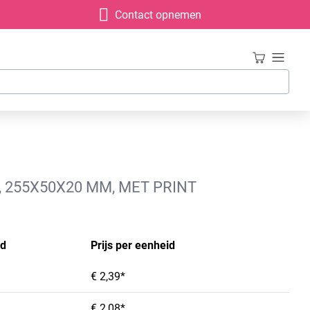
Contact opnemen
 255X50X20 MM, MET PRINT
id
Prijs per eenheid
€ 2,39*
€ 2,08*