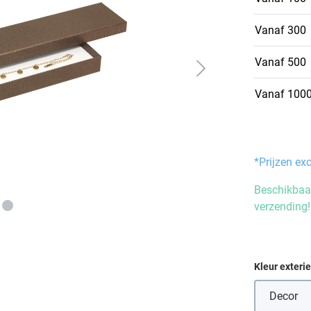
Vanaf
300
Vanaf
500
Vanaf
100
*Prijzen ex
Beschikbaar
verzending!
Selecteer
Kleur exteri
Decor
(Deze 