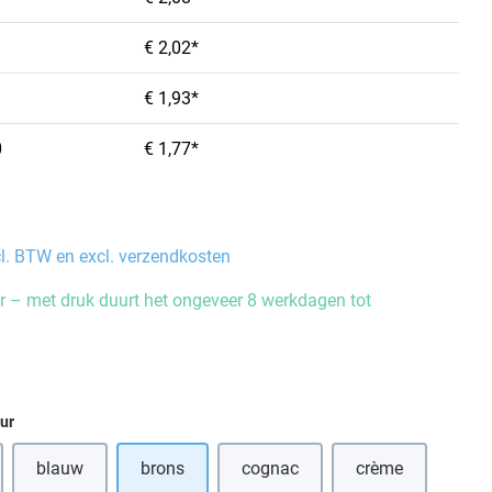
€ 2,02*
€ 1,93*
0
€ 1,77*
cl. BTW en excl. verzendkosten
 – met druk duurt het ongeveer 8 werkdagen tot
eur
blauw
brons
cognac
crème
optie is momenteel niet beschikbaar.)
(Deze optie is momenteel niet beschikbaar.)
(Deze optie is momenteel niet be
(Deze optie is m