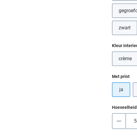
gegroefd
(D
zwart
(Deze 
Selecteer
Kleur interie
crème
(Deze 
Selecteer
Met print
ja
Hoeveelheid