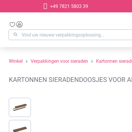
+49 7821 5803 39
oekopdracht
Ga naar de hoofdnavigatie
Winkel
Verpakkingen voor sieraden
Kartonnen siera
KARTONNEN SIERADENDOOSJES VOOR ARM
Afbeeldingengalerij overslaan