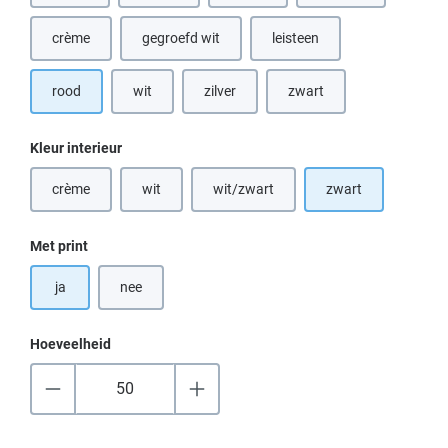
crème
gegroefd wit
leisteen
(Deze optie is momenteel niet beschikbaar.)
rood
wit
zilver
zwart
(Deze optie is momenteel niet beschikbaar.)
Selecteer
Kleur interieur
crème
wit
wit/zwart
zwart
(Deze optie is momenteel niet beschikbaar.)
(Deze optie is momenteel niet beschikbaar.)
(Deze optie is momenteel niet beschik
Selecteer
Met print
ja
nee
Hoeveelheid