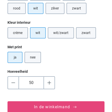
rood
wit
zilver
zwart
(Deze optie is momenteel niet beschikbaar.)
(Deze optie is momenteel niet beschikbaar.
(Deze optie is momenteel n
Selecteer
Kleur interieur
crème
wit
wit/zwart
zwart
(Deze optie is momenteel niet beschikbaar.)
(Deze optie is momenteel niet beschik
(Deze optie is mome
Selecteer
Met print
ja
nee
Hoeveelheid
In de winkelmand