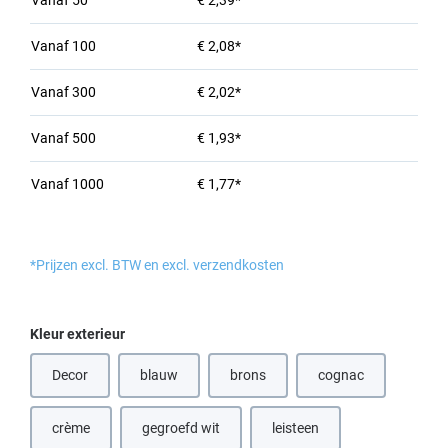
Vanaf
50
€ 2,39*
Vanaf
100
€ 2,08*
Vanaf
300
€ 2,02*
Vanaf
500
€ 1,93*
Vanaf
1000
€ 1,77*
*Prijzen excl. BTW en excl. verzendkosten
Selecteer
Kleur exterieur
Decor
blauw
brons
cognac
(Deze optie is momenteel niet beschikbaar.)
(Deze optie is momenteel niet beschik
(Deze optie is mome
crème
gegroefd wit
leisteen
(Deze optie is momenteel niet beschikbaar.)
(Deze optie is momenteel nie