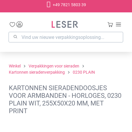
+49 7821 5803 39
hoofdinhoud
Winkel
Verpakkingen voor sieraden
Kartonnen sieradenverpakking
0230 PLAIN
KARTONNEN SIERADENDOOSJES
VOOR ARMBANDEN - HORLOGES, 0230
PLAIN WIT, 255X50X20 MM, MET
PRINT
Afbeeldingengalerij overslaan