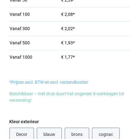
Vanaf
50
€ 2,39*
Vanaf
100
€ 2,08*
Vanaf
300
€ 2,02*
Vanaf
500
€ 1,93*
Vanaf
1000
€ 1,77*
*Prijzen excl. BTW en excl. verzendkosten
Beschikbaar – met druk duurt het ongeveer 8 werkdagen tot
verzending!
Selecteer
Kleur exterieur
Decor
blauw
brons
cognac
(Deze optie is momenteel niet beschikbaar.)
(Deze optie is momenteel niet beschik
(Deze optie is mome