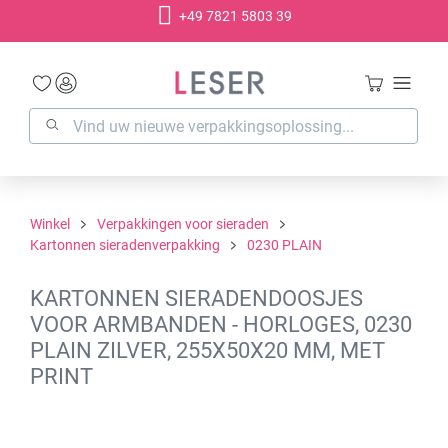
+49 7821 5803 39
hoofdinhoud
Winkel
Verpakkingen voor sieraden
Kartonnen sieradenverpakking
0230 PLAIN
KARTONNEN SIERADENDOOSJES
VOOR ARMBANDEN - HORLOGES, 0230
PLAIN ZILVER, 255X50X20 MM, MET
PRINT
Afbeeldingengalerij overslaan