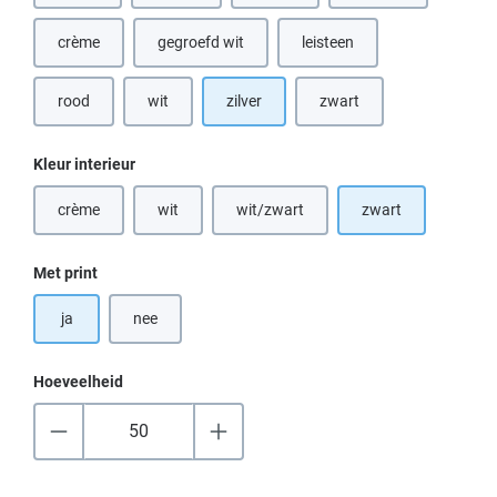
crème
gegroefd wit
leisteen
(Deze optie is momenteel niet beschikbaar.)
rood
wit
zilver
zwart
(Deze optie is momenteel niet beschikbaar.)
Selecteer
Kleur interieur
crème
wit
wit/zwart
zwart
(Deze optie is momenteel niet beschikbaar.)
(Deze optie is momenteel niet beschikbaar.)
(Deze optie is momenteel niet beschik
Selecteer
Met print
ja
nee
Hoeveelheid