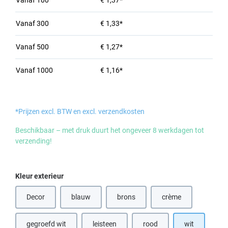
Vanaf
100
€ 1,37*
Vanaf
300
€ 1,33*
Vanaf
500
€ 1,27*
Vanaf
1000
€ 1,16*
*Prijzen excl. BTW en excl. verzendkosten
Beschikbaar – met druk duurt het ongeveer 8 werkdagen tot
verzending!
Selecteer
Kleur exterieur
Decor
blauw
brons
crème
(Deze optie is momenteel niet beschikbaar.)
(Deze optie is momenteel niet beschik
gegroefd wit
leisteen
rood
wit