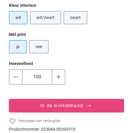
Selecteer
Kleur interieur
wit
wit/zwart
zwart
(Deze optie is momenteel niet beschikbaar.)
(Deze optie is momenteel niet besch
Selecteer
Met print
ja
nee
Hoeveelheid
In de winkelmand
Toevoegen aan verlanglijst
Productnummer:
023044.00200310