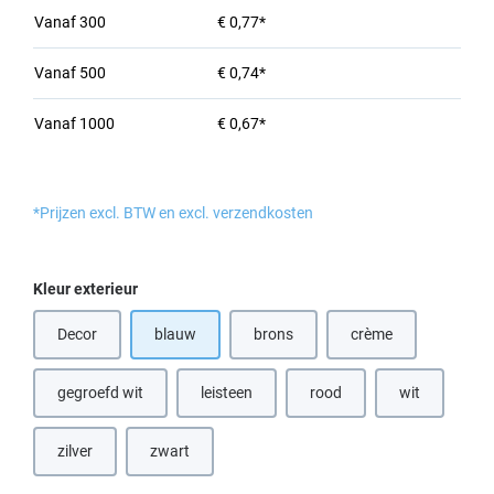
Vanaf
300
€ 0,77*
Vanaf
500
€ 0,74*
Vanaf
1000
€ 0,67*
*Prijzen excl. BTW en excl. verzendkosten
Selecteer
Kleur exterieur
Decor
blauw
brons
crème
(Deze optie is momenteel niet beschikbaar.)
(Deze optie is momenteel niet beschik
gegroefd wit
leisteen
rood
wit
(Deze optie is momenteel niet beschikbaar.)
(Deze optie is momenteel niet beschikbaar.)
(Deze optie is momenteel nie
zilver
zwart
(Deze optie is momenteel niet beschikbaar.)
(Deze optie is momenteel niet beschikbaar.)