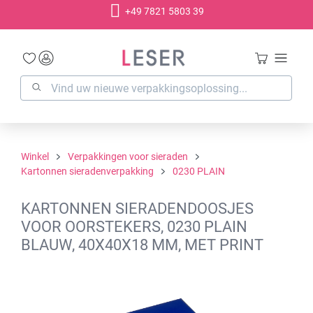
+49 7821 5803 39
hoofdinhoud
Winkel
Verpakkingen voor sieraden
Kartonnen sieradenverpakking
0230 PLAIN
KARTONNEN SIERADENDOOSJES
VOOR OORSTEKERS, 0230 PLAIN
BLAUW, 40X40X18 MM, MET PRINT
Afbeeldingengalerij overslaan