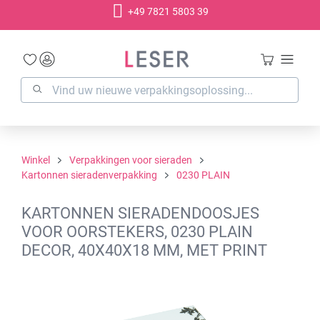
+49 7821 5803 39
hoofdinhoud
Winkel
Verpakkingen voor sieraden
Kartonnen sieradenverpakking
0230 PLAIN
KARTONNEN SIERADENDOOSJES
VOOR OORSTEKERS, 0230 PLAIN
DECOR, 40X40X18 MM, MET PRINT
Afbeeldingengalerij overslaan