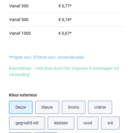
Vanaf
300
€ 0,77*
Vanaf
500
€ 0,74*
Vanaf
1000
€ 0,67*
*Prijzen excl. BTW en excl. verzendkosten
Beschikbaar – met druk duurt het ongeveer 8 werkdagen tot
verzending!
Selecteer
Kleur exterieur
Decor
blauw
brons
crème
(Deze optie is momenteel niet beschikbaar.)
(Deze optie is momenteel niet beschik
(Deze optie is momen
gegroefd wit
leisteen
rood
wit
(Deze optie is