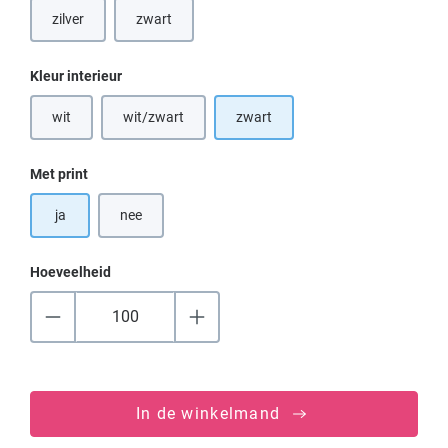
zilver
zwart
Selecteer
Kleur interieur
wit
wit/zwart
zwart
(Deze optie is momenteel niet beschikbaar.)
(Deze optie is momenteel niet beschikbaar.)
Selecteer
Met print
ja
nee
Hoeveelheid
In de winkelmand