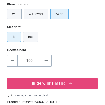
Selecteer
Kleur interieur
wit
wit/zwart
zwart
(Deze optie is momenteel niet beschikbaar.)
(Deze optie is momenteel niet beschikbaar.)
Selecteer
Met print
ja
nee
Hoeveelheid
In de winkelmand
Toevoegen aan verlanglijst
Productnummer:
023044.03100110