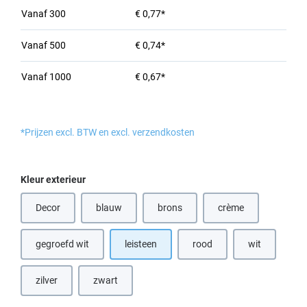
Vanaf
300
€ 0,77*
Vanaf
500
€ 0,74*
Vanaf
1000
€ 0,67*
*Prijzen excl. BTW en excl. verzendkosten
Selecteer
Kleur exterieur
Decor
blauw
brons
crème
(Deze optie is momenteel niet beschikbaar.)
(Deze optie is momenteel niet beschik
(Deze optie is momen
gegroefd wit
leisteen
rood
wit
(Deze optie is
zilver
zwart