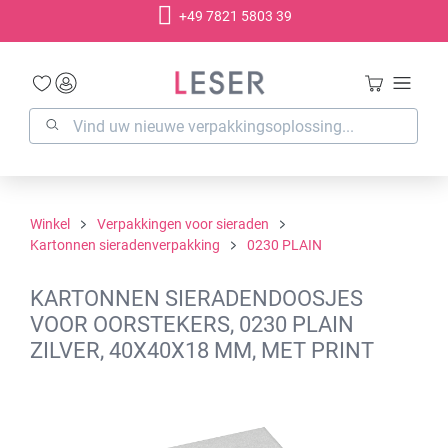
+49 7821 5803 39
hoofdinhoud
Winkel
Verpakkingen voor sieraden
Kartonnen sieradenverpakking
0230 PLAIN
KARTONNEN SIERADENDOOSJES
VOOR OORSTEKERS, 0230 PLAIN
ZILVER, 40X40X18 MM, MET PRINT
Afbeeldingengalerij overslaan