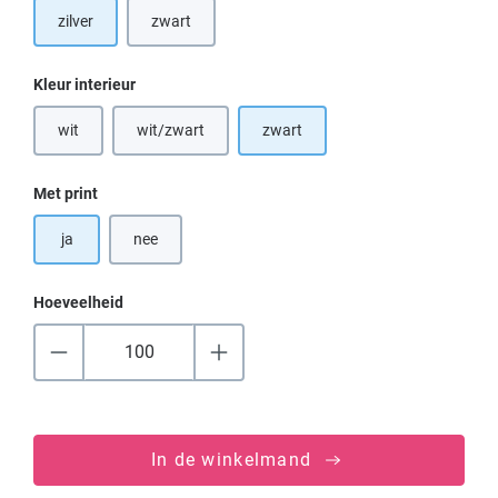
zilver
zwart
Selecteer
Kleur interieur
wit
wit/zwart
zwart
(Deze optie is momenteel niet beschikbaar.)
(Deze optie is momenteel niet beschikbaar.)
Selecteer
Met print
ja
nee
Hoeveelheid
In de winkelmand