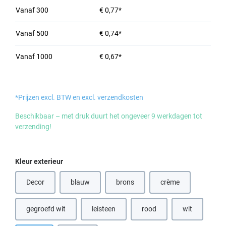
Vanaf
300
€ 0,77*
Vanaf
500
€ 0,74*
Vanaf
1000
€ 0,67*
*Prijzen excl. BTW en excl. verzendkosten
Beschikbaar – met druk duurt het ongeveer 9 werkdagen tot
verzending!
Selecteer
Kleur exterieur
Decor
blauw
brons
crème
(Deze optie is momenteel niet beschikbaar.)
(Deze optie is momenteel niet beschik
(Deze optie is momen
gegroefd wit
leisteen
rood
wit
(Deze optie is