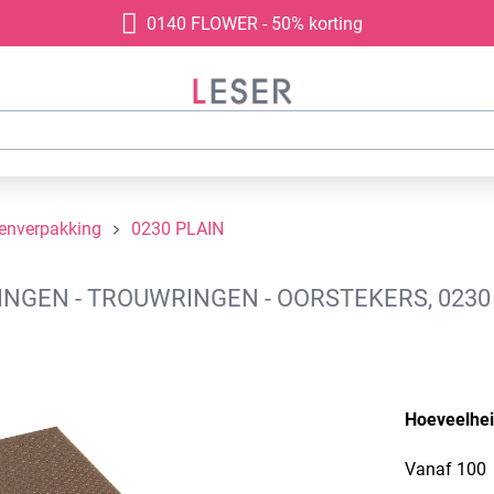
0140 FLOWER - 50% korting
denverpakking
0230 PLAIN
GEN - TROUWRINGEN - OORSTEKERS, 0230 
Hoeveelhe
Vanaf
100