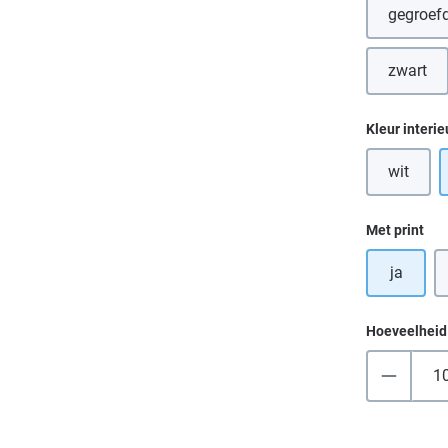
gegroefd
(D
zwart
(Deze 
Selecteer
Kleur interie
wit
(Deze op
Selecteer
Met print
ja
Hoeveelheid