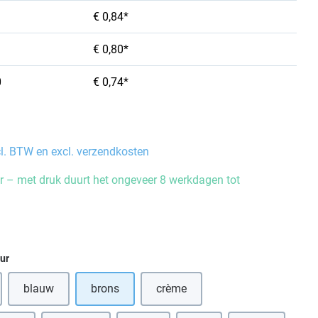
€ 0,84*
€ 0,80*
0
€ 0,74*
cl. BTW en excl. verzendkosten
 – met druk duurt het ongeveer 8 werkdagen tot
eur
blauw
brons
crème
optie is momenteel niet beschikbaar.)
(Deze optie is momenteel niet bes