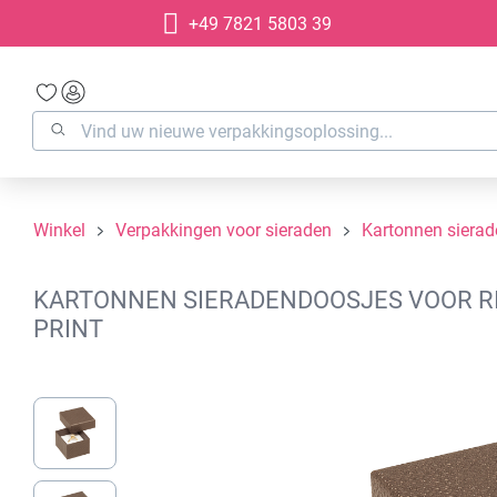
+49 7821 5803 39
oekopdracht
Ga naar de hoofdnavigatie
Winkel
Verpakkingen voor sieraden
Kartonnen siera
KARTONNEN SIERADENDOOSJES VOOR RIN
PRINT
Afbeeldingengalerij overslaan