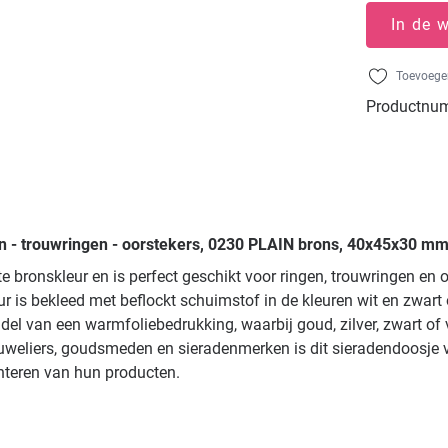
In de 
Toevoegen
Productnu
n - trouwringen - oorstekers, 0230 PLAIN brons, 40x45x30 mm,
 bronskleur en is perfect geschikt voor ringen, trouwringen en 
eur is bekleed met beflockt schuimstof in de kleuren wit en zw
el van een warmfoliebedrukking, waarbij goud, zilver, zwart of
juweliers, goudsmeden en sieradenmerken is dit sieradendoosje 
enteren van hun producten.