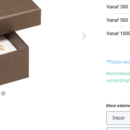
Vanaf
300
Vanaf
500
Vanaf
100
*Prijzen ex
Beschikbaar
verzending!
Selecteer
Kleur exteri
Decor
(Deze 