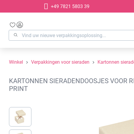
+49 7821 5803 39
oekopdracht
Ga naar de hoofdnavigatie
Winkel
Verpakkingen voor sieraden
Kartonnen siera
KARTONNEN SIERADENDOOSJES VOOR RIN
PRINT
Afbeeldingengalerij overslaan