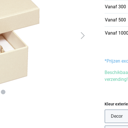
Vanaf
300
Vanaf
500
Vanaf
100
*Prijzen ex
Beschikbaar
verzending!
Selecteer
Kleur exteri
Decor
(Deze 