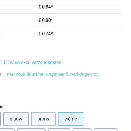
€ 0,84*
€ 0,80*
0
€ 0,74*
cl. BTW en excl. verzendkosten
 – met druk duurt het ongeveer 8 werkdagen tot
eur
blauw
brons
crème
optie is momenteel niet beschikbaar.)
(Deze optie is momenteel niet beschikbaar.)