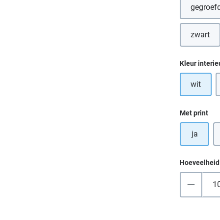
gegroefd
(D
zwart
(Deze 
Selecteer
Kleur interie
wit
Selecteer
Met print
ja
Hoeveelheid