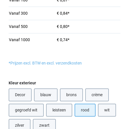
Vanaf
100
€ 0,87*
Vanaf
300
€ 0,84*
Vanaf
500
€ 0,80*
Vanaf
1000
€ 0,74*
*Prijzen excl. BTW en excl. verzendkosten
Selecteer
Kleur exterieur
Decor
blauw
brons
crème
(Deze optie is momenteel niet beschikbaar.)
(Deze optie is momenteel niet beschik
(Deze optie is momen
gegroefd wit
leisteen
rood
wit
(Deze optie is
zilver
zwart