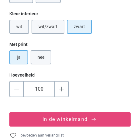
Selecteer
Kleur interieur
wit
wit/zwart
zwart
(Deze optie is momenteel niet beschikbaar.)
(Deze optie is momenteel niet beschikbaar.)
Selecteer
Met print
ja
nee
Hoeveelheid
In de winkelmand
Toevoegen aan verlanglijst