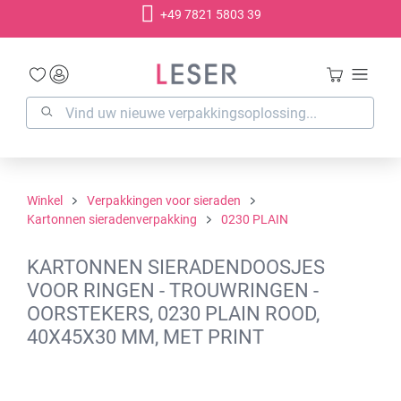
+49 7821 5803 39
hoofdinhoud
Winkel
Verpakkingen voor sieraden
Kartonnen sieradenverpakking
0230 PLAIN
KARTONNEN SIERADENDOOSJES
VOOR RINGEN - TROUWRINGEN -
OORSTEKERS, 0230 PLAIN ROOD,
40X45X30 MM, MET PRINT
Afbeeldingengalerij overslaan