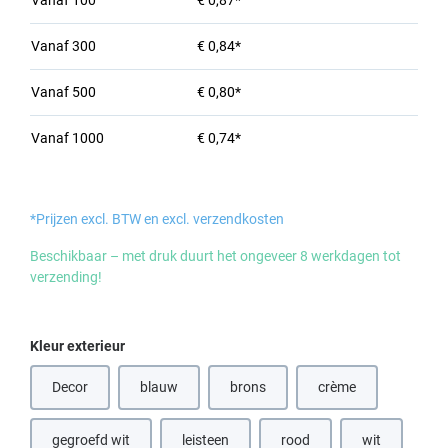
Vanaf
100
€ 0,87*
Vanaf
300
€ 0,84*
Vanaf
500
€ 0,80*
Vanaf
1000
€ 0,74*
*Prijzen excl. BTW en excl. verzendkosten
Beschikbaar – met druk duurt het ongeveer 8 werkdagen tot
verzending!
Selecteer
Kleur exterieur
Decor
blauw
brons
crème
(Deze optie is momenteel niet beschikbaar.)
(Deze optie is momenteel niet beschik
(Deze optie is momen
gegroefd wit
leisteen
rood
wit