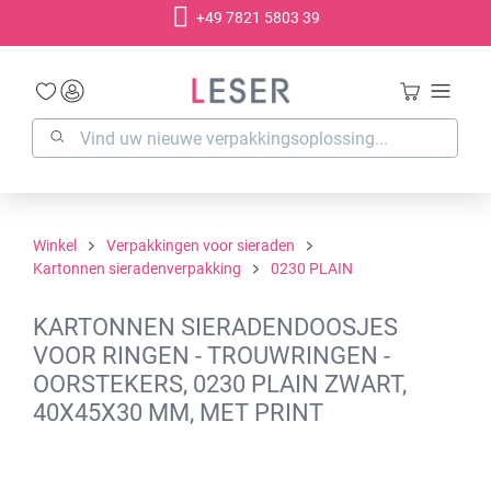
+49 7821 5803 39
hoofdinhoud
Winkel
Verpakkingen voor sieraden
Kartonnen sieradenverpakking
0230 PLAIN
KARTONNEN SIERADENDOOSJES
VOOR RINGEN - TROUWRINGEN -
OORSTEKERS, 0230 PLAIN ZWART,
40X45X30 MM, MET PRINT
Afbeeldingengalerij overslaan