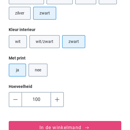
(Deze optie is
zilver
zwart
Selecteer
Kleur interieur
wit
wit/zwart
zwart
(Deze optie is momenteel niet beschikbaar.)
(Deze optie is momenteel niet beschikbaar.)
Selecteer
Met print
ja
nee
Hoeveelheid
In de winkelmand