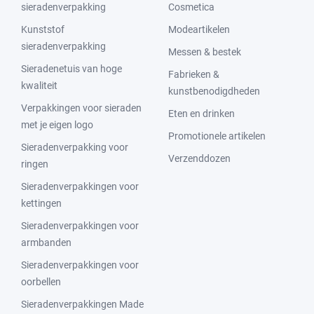
sieradenverpakking
Cosmetica
Kunststof
Modeartikelen
sieradenverpakking
Messen & bestek
Sieradenetuis van hoge
Fabrieken &
kwaliteit
kunstbenodigdheden
Verpakkingen voor sieraden
Eten en drinken
met je eigen logo
Promotionele artikelen
Sieradenverpakking voor
Verzenddozen
ringen
Sieradenverpakkingen voor
kettingen
Sieradenverpakkingen voor
armbanden
Sieradenverpakkingen voor
oorbellen
Sieradenverpakkingen Made