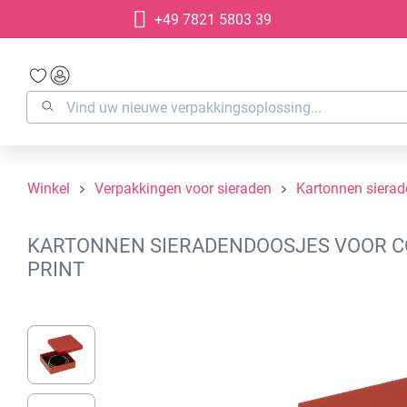
+49 7821 5803 39
oekopdracht
Ga naar de hoofdnavigatie
Winkel
Verpakkingen voor sieraden
Kartonnen siera
KARTONNEN SIERADENDOOSJES VOOR COL
PRINT
Afbeeldingengalerij overslaan