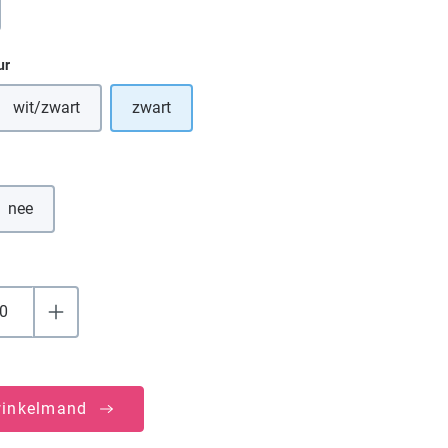
ur
wit/zwart
zwart
tie is momenteel niet beschikbaar.)
(Deze optie is momenteel niet beschikbaar.)
nee
winkelmand