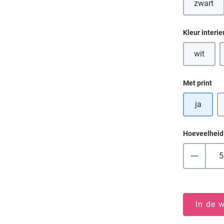
zwart
Selecteer
Kleur interie
wit
(Deze op
Selecteer
Met print
ja
Hoeveelheid
In de 