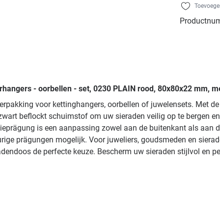
Toevoegen
Productnu
rhangers - oorbellen - set, 0230 PLAIN rood, 80x80x22 mm, me
verpakking voor kettinghangers, oorbellen of juwelensets. Met 
 zwart beflockt schuimstof om uw sieraden veilig op te bergen e
prägung is een aanpassing zowel aan de buitenkant als aan de b
leurige prägungen mogelijk. Voor juweliers, goudsmeden en sier
dendoos de perfecte keuze. Bescherm uw sieraden stijlvol en pe