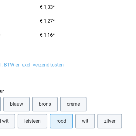
€ 1,33*
€ 1,27*
0
€ 1,16*
cl. BTW en excl. verzendkosten
eur
blauw
brons
crème
(Deze optie is momenteel niet beschikbaar.)
(Deze optie is momenteel niet beschikbaar.)
(Deze optie is momenteel niet bes
 wit
leisteen
rood
wit
zilver
(Deze optie is momenteel ni