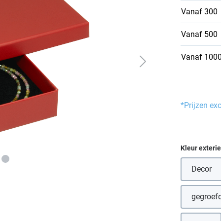
Vanaf
300
Vanaf
500
Vanaf
100
*Prijzen ex
Selecteer
Kleur exteri
Decor
gegroefd