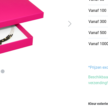
Vanaf
100
Vanaf
300
Vanaf
500
Vanaf
100
*Prijzen ex
Beschikbaar
verzending!
Selecteer
Kleur exteri