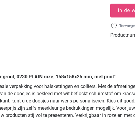
In de 
Toevoegen
Productnu
er groot, 0230 PLAIN roze, 158x158x25 mm, met print"
deale verpakking voor halskettingen en colliers. Met de afmeti
an de doosjes is bekleed met wit beflockt schuimstof om krass
kant, kunt u de doosjes naar wens personaliseren. Kies uit goud,
erprijs zijn zelfs meerkleurige bedrukkingen mogelijk. Voor ju
 producten stijlvol te presenteren. Verkrijgbaar in roze en me