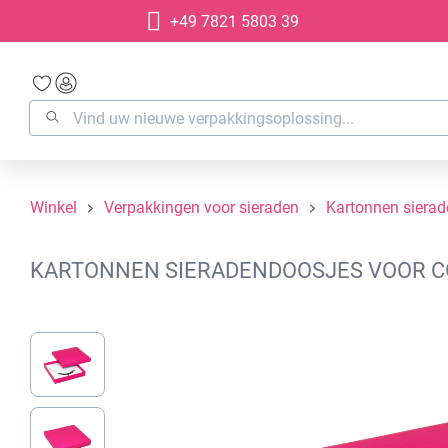
+49 7821 5803 39
oekopdracht
Ga naar de hoofdnavigatie
Winkel
Verpakkingen voor sieraden
Kartonnen siera
KARTONNEN SIERADENDOOSJES VOOR COL
Afbeeldingengalerij overslaan