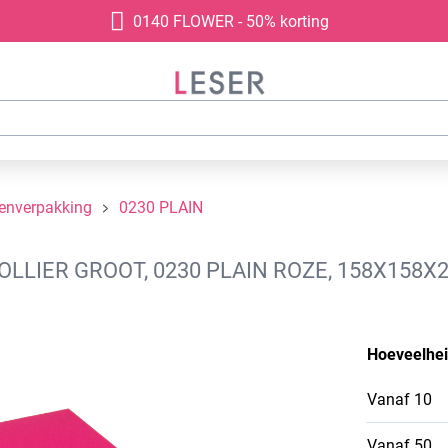
0140 FLOWER - 50% korting
denverpakking
0230 PLAIN
LIER GROOT, 0230 PLAIN ROZE, 158X158X2
Hoeveelhe
Vanaf
10
Vanaf
50