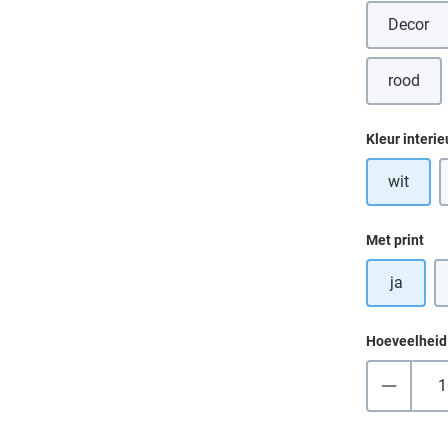
Decor
(Deze 
rood
(Deze o
Selecteer
Kleur interie
wit
Selecteer
Met print
ja
Hoeveelheid