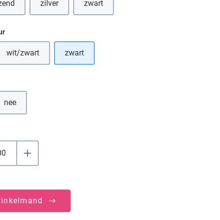
zend
zilver
zwart
eze optie is momenteel niet beschikbaar.)
ur
wit/zwart
zwart
tie is momenteel niet beschikbaar.)
(Deze optie is momenteel niet beschikbaar.)
nee
winkelmand