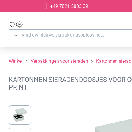
+49 7821 5803 39
oekopdracht
Ga naar de hoofdnavigatie
Winkel
Verpakkingen voor sieraden
Kartonnen siera
KARTONNEN SIERADENDOOSJES VOOR COL
PRINT
Afbeeldingengalerij overslaan