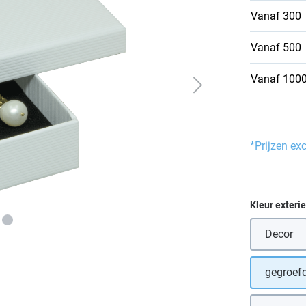
Vanaf
300
Vanaf
500
Vanaf
100
*Prijzen ex
Selecteer
Kleur exteri
Decor
gegroefd