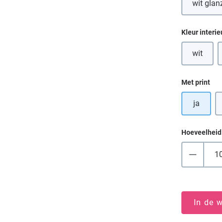
wit glan
(D
Selecteer
Kleur interie
wit
(Deze op
Selecteer
Met print
ja
Hoeveelheid
In de 