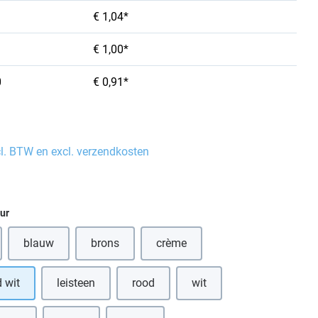
€ 1,04*
€ 1,00*
0
€ 0,91*
cl. BTW en excl. verzendkosten
eur
blauw
brons
crème
(Deze optie is momenteel niet beschikbaar.)
(Deze optie is momenteel niet beschikbaar.)
(Deze optie is momenteel niet bes
 wit
leisteen
rood
wit
(Deze optie is momenteel ni