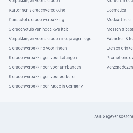
Verpakkingen voor sieraden
Munten, medai
Kartonnen sieradenverpakking
Cosmetica
Kunststof sieradenverpakking
Modeartikelen
Sieradenetuis van hoge kwaliteit
Messen & bes
Verpakkingen voor sieraden met je eigen logo
Fabrieken & 
Sieradenverpakking voor ringen
Eten en drinke
Sieradenverpakkingen voor kettingen
Promotionele a
Sieradenverpakkingen voor armbanden
Verzenddozen
Sieradenverpakkingen voor oorbellen
Sieradenverpakkingen Made in Germany
AGB
Gegevensbesch