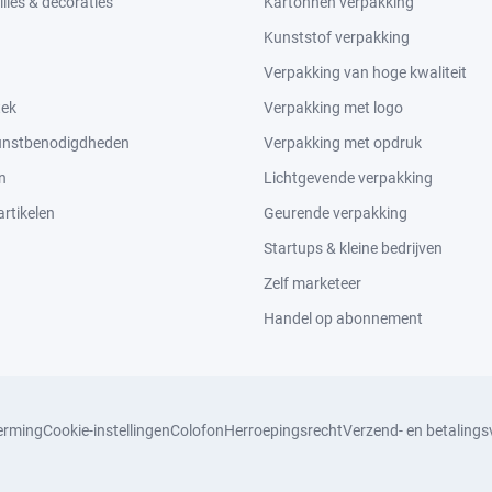
lles & decoraties
Kartonnen verpakking
Kunststof verpakking
Verpakking van hoge kwaliteit
tek
Verpakking met logo
kunstbenodigdheden
Verpakking met opdruk
n
Lichtgevende verpakking
rtikelen
Geurende verpakking
Startups & kleine bedrijven
Zelf marketeer
Handel op abonnement
erming
Cookie-instellingen
Colofon
Herroepingsrecht
Verzend- en betaling