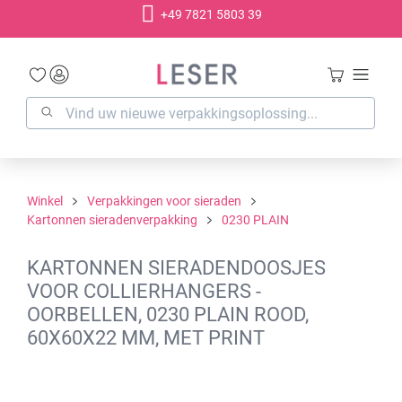
+49 7821 5803 39
hoofdinhoud
Winkel
Verpakkingen voor sieraden
Kartonnen sieradenverpakking
0230 PLAIN
KARTONNEN SIERADENDOOSJES
VOOR COLLIERHANGERS -
OORBELLEN, 0230 PLAIN ROOD,
60X60X22 MM, MET PRINT
Afbeeldingengalerij overslaan