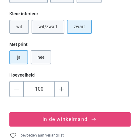
Selecteer
Kleur interieur
wit
wit/zwart
zwart
(Deze optie is momenteel niet beschikbaar.)
(Deze optie is momenteel niet beschikbaar.)
Selecteer
Met print
ja
nee
Hoeveelheid
In de winkelmand
Toevoegen aan verlanglijst