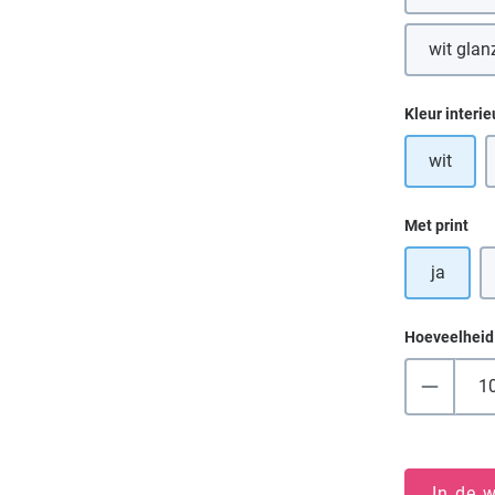
wit glan
Selecteer
Kleur interie
wit
Selecteer
Met print
ja
Hoeveelheid
In de 