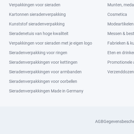
Verpakkingen voor sieraden
Munten, medai
Kartonnen sieradenverpakking
Cosmetica
Kunststof sieradenverpakking
Modeartikelen
Sieradenetuis van hoge kwaliteit
Messen & bes
Verpakkingen voor sieraden met je eigen logo
Fabrieken & 
Sieradenverpakking voor ringen
Eten en drinke
Sieradenverpakkingen voor kettingen
Promotionele a
Sieradenverpakkingen voor armbanden
Verzenddozen
Sieradenverpakkingen voor oorbellen
Sieradenverpakkingen Made in Germany
AGB
Gegevensbesch