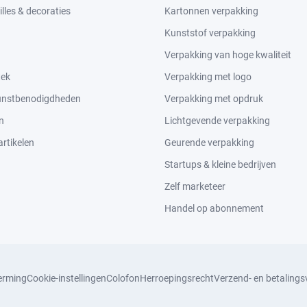
lles & decoraties
Kartonnen verpakking
Kunststof verpakking
Verpakking van hoge kwaliteit
tek
Verpakking met logo
kunstbenodigdheden
Verpakking met opdruk
n
Lichtgevende verpakking
rtikelen
Geurende verpakking
Startups & kleine bedrijven
Zelf marketeer
Handel op abonnement
erming
Cookie-instellingen
Colofon
Herroepingsrecht
Verzend- en betaling