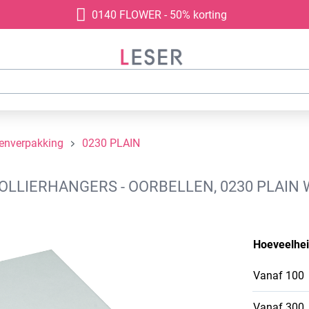
0140 FLOWER - 50% korting
denverpakking
0230 PLAIN
LIERHANGERS - OORBELLEN, 0230 PLAIN W
Hoeveelhe
Vanaf
100
Vanaf
300