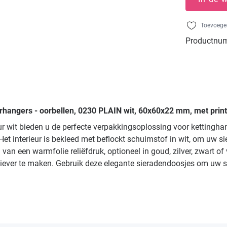
Toevoegen
Productnu
rhangers - oorbellen, 0230 PLAIN wit, 60x60x22 mm, met print
eur wit bieden u de perfecte verpakkingsoplossing voor kettingh
et interieur is bekleed met beflockt schuimstof in wit, om uw s
an een warmfolie reliëfdruk, optioneel in goud, zilver, zwart of 
iever te maken. Gebruik deze elegante sieradendoosjes om uw sie