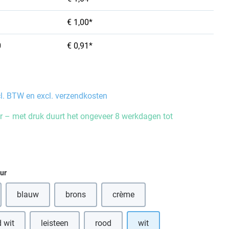
€ 1,00*
0
€ 0,91*
cl. BTW en excl. verzendkosten
 – met druk duurt het ongeveer 8 werkdagen tot
eur
blauw
brons
crème
optie is momenteel niet beschikbaar.)
(Deze optie is momenteel niet beschikbaar.)
 wit
leisteen
rood
wit
eze optie is momenteel niet beschikbaar.)
(Deze optie is momenteel niet beschikbaar.)
(Deze optie is momenteel niet beschikba