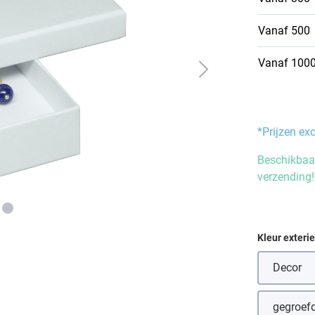
Vanaf
500
Vanaf
100
*Prijzen ex
Beschikbaar
verzending!
Selecteer
Kleur exteri
Decor
(Deze 
gegroefd
(D