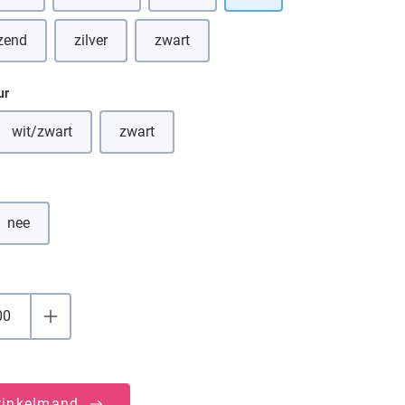
zend
zilver
zwart
(Deze optie is momenteel niet beschikbaar.)
(Deze optie is momenteel niet beschikbaar
ur
wit/zwart
zwart
(Deze optie is momenteel niet beschikbaar.)
(Deze optie is momenteel niet beschikbaar.)
nee
winkelmand