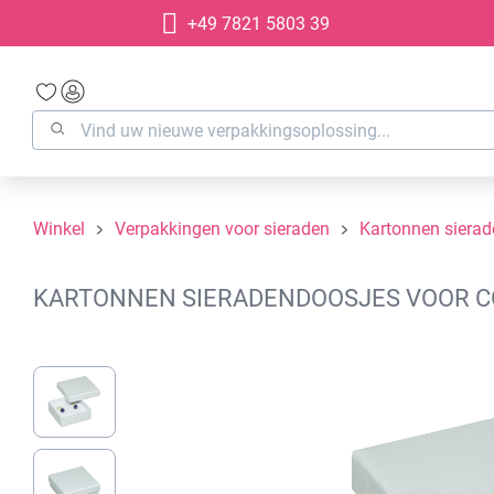
+49 7821 5803 39
oekopdracht
Ga naar de hoofdnavigatie
Winkel
Verpakkingen voor sieraden
Kartonnen siera
KARTONNEN SIERADENDOOSJES VOOR COL
Afbeeldingengalerij overslaan