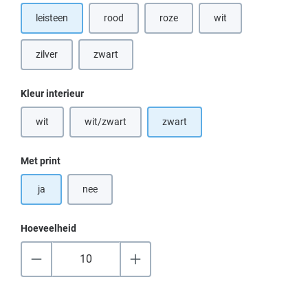
leisteen
rood
roze
wit
(Deze optie is momenteel niet beschik
(Deze optie is momentee
zilver
zwart
Selecteer
Kleur interieur
wit
wit/zwart
zwart
(Deze optie is momenteel niet beschikbaar.)
(Deze optie is momenteel niet beschikbaar.)
Selecteer
Met print
ja
nee
Hoeveelheid