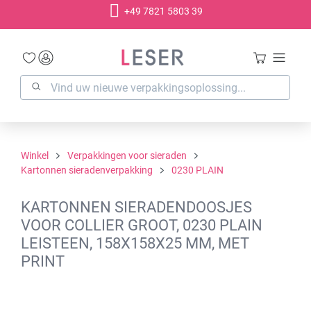
+49 7821 5803 39
hoofdinhoud
Winkel
Verpakkingen voor sieraden
Kartonnen sieradenverpakking
0230 PLAIN
KARTONNEN SIERADENDOOSJES
VOOR COLLIER GROOT, 0230 PLAIN
LEISTEEN, 158X158X25 MM, MET
PRINT
Afbeeldingengalerij overslaan