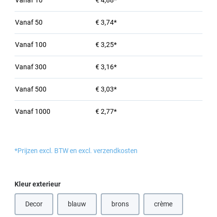
Vanaf
10
€ 4,88*
Vanaf
50
€ 3,74*
Vanaf
100
€ 3,25*
Vanaf
300
€ 3,16*
Vanaf
500
€ 3,03*
Vanaf
1000
€ 2,77*
*Prijzen excl. BTW en excl. verzendkosten
Selecteer
Kleur exterieur
Decor
blauw
brons
crème
(Deze optie is momenteel niet beschikbaar.)
(Deze optie is momenteel niet beschik
(Deze optie is momen