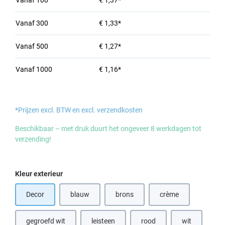
Vanaf
100
€ 1,37*
Vanaf
300
€ 1,33*
Vanaf
500
€ 1,27*
Vanaf
1000
€ 1,16*
*Prijzen excl. BTW en excl. verzendkosten
Beschikbaar – met druk duurt het ongeveer 8 werkdagen tot
verzending!
Selecteer
Kleur exterieur
Decor
blauw
brons
crème
(Deze optie is momenteel niet beschikbaar.)
(Deze optie is momenteel niet beschik
(Deze optie is momen
gegroefd wit
leisteen
rood
wit