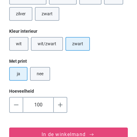
(Deze optie is
zilver
zwart
Selecteer
Kleur interieur
wit
wit/zwart
zwart
(Deze optie is momenteel niet beschikbaar.)
(Deze optie is momenteel niet beschikbaar.)
Selecteer
Met print
ja
nee
Hoeveelheid
In de winkelmand