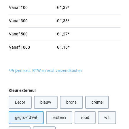
Vanaf
100
€ 1,37*
Vanaf
300
€ 1,33*
Vanaf
500
€ 1,27*
Vanaf
1000
€ 1,16*
*Prijzen excl. BTW en excl. verzendkosten
Selecteer
Kleur exterieur
Decor
blauw
brons
crème
(Deze optie is momenteel niet beschikbaar.)
(Deze optie is momenteel niet beschik
(Deze optie is momen
gegroefd wit
leisteen
rood
wit
(Deze optie is