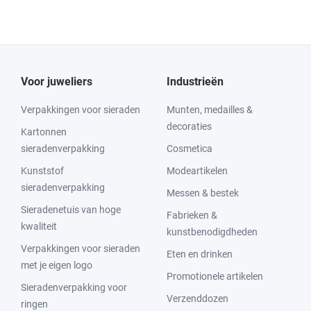
Voor juweliers
Industrieën
Verpakkingen voor sieraden
Munten, medailles &
decoraties
Kartonnen
sieradenverpakking
Cosmetica
Kunststof
Modeartikelen
sieradenverpakking
Messen & bestek
Sieradenetuis van hoge
Fabrieken &
kwaliteit
kunstbenodigdheden
Verpakkingen voor sieraden
Eten en drinken
met je eigen logo
Promotionele artikelen
Sieradenverpakking voor
Verzenddozen
ringen