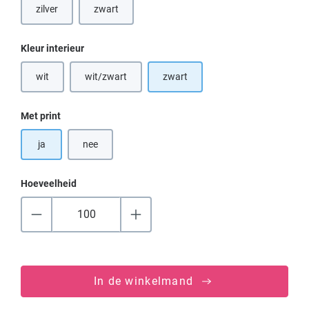
zilver
zwart
Selecteer
Kleur interieur
wit
wit/zwart
zwart
(Deze optie is momenteel niet beschikbaar.)
(Deze optie is momenteel niet beschikbaar.)
Selecteer
Met print
ja
nee
Hoeveelheid
In de winkelmand