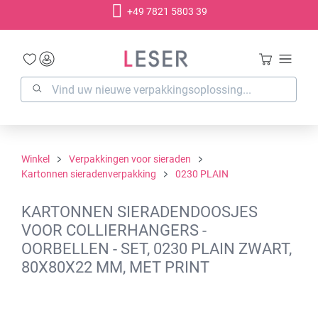
+49 7821 5803 39
hoofdinhoud
Winkel
Verpakkingen voor sieraden
Kartonnen sieradenverpakking
0230 PLAIN
KARTONNEN SIERADENDOOSJES
VOOR COLLIERHANGERS -
OORBELLEN - SET, 0230 PLAIN ZWART,
80X80X22 MM, MET PRINT
Afbeeldingengalerij overslaan