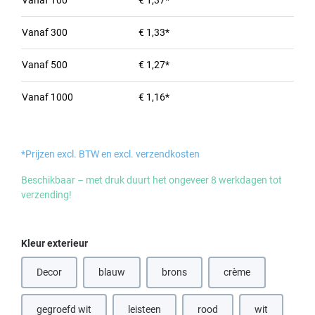
Vanaf
100
€ 1,37*
Vanaf
300
€ 1,33*
Vanaf
500
€ 1,27*
Vanaf
1000
€ 1,16*
*Prijzen excl. BTW en excl. verzendkosten
Beschikbaar – met druk duurt het ongeveer 8 werkdagen tot
verzending!
Selecteer
Kleur exterieur
Decor
blauw
brons
crème
(Deze optie is momenteel niet beschikbaar.)
(Deze optie is momenteel niet beschik
(Deze optie is momen
gegroefd wit
leisteen
rood
wit