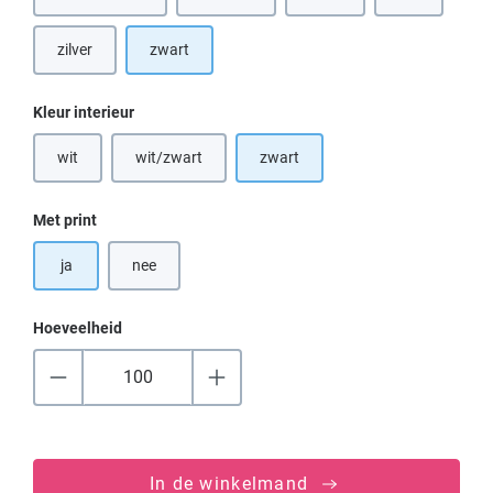
(Deze optie is
zilver
zwart
Selecteer
Kleur interieur
wit
wit/zwart
zwart
(Deze optie is momenteel niet beschikbaar.)
(Deze optie is momenteel niet beschikbaar.)
Selecteer
Met print
ja
nee
Hoeveelheid
In de winkelmand